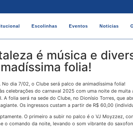
itucional
Escolinhas
Eventos
Noticias
G
aleza é música e divers
madíssima folia!
 No dia 7/02, o Clube será palco de animadíssima folia!
 às celebrações do carnaval 2025 com uma noite de muita al
val. A folia será na sede do Clube, no Dionísio Torres, que
giante. Os ingressos custam a partir de R$ 60,00 (individ
ptamente. O primeiro a subir no palco é o VJ Moyzzez, com
ume o comando da noite, levando o som vibrante do saxofo