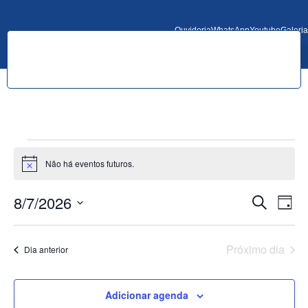
Ouvidoria
WhatsApp
Youtube
Galeria
Não há eventos futuros.
Notice
Pesqu
Na
8/7/2026
Procurar e
Dia
Selecione
do
e
a
data.
vi
Próximo dia
Dia anterior
nave
Ev
de
Adicionar agenda