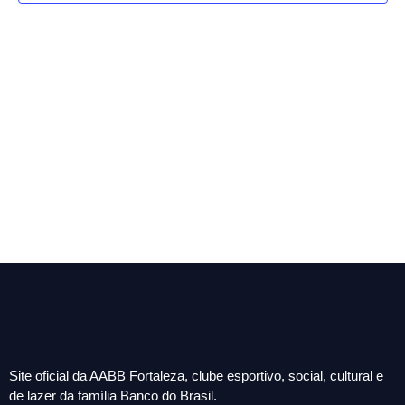
visua
de
Even
Site oficial da AABB Fortaleza, clube esportivo, social, cultural e
de lazer da família Banco do Brasil.